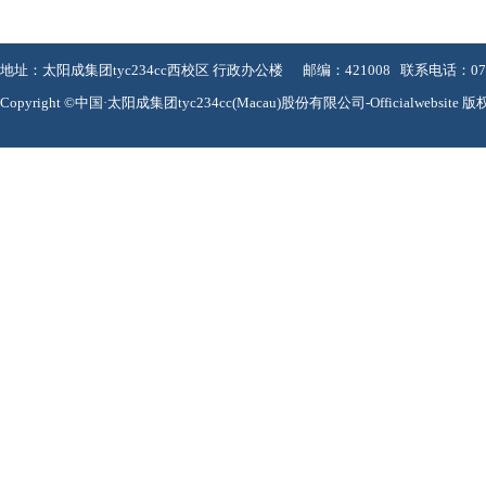
地址：太阳成集团tyc234cc西校区 行政办公楼 邮编：
421008
联系电话：
0
Copyright ©中国·太阳成集团tyc234cc(Macau)股份有限公司-Officialwebsite
版