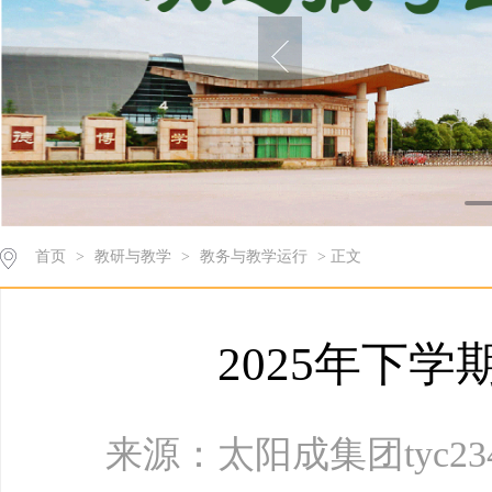
首页
>
教研与教学
>
教务与教学运行
> 正文
2025年下
来源：太阳成集团tyc234c