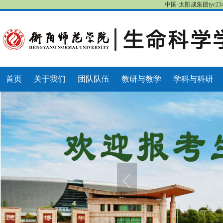
中国·太阳成集团tyc234cc
首页
关于我们
团队队伍
教研与教学
学科与科研