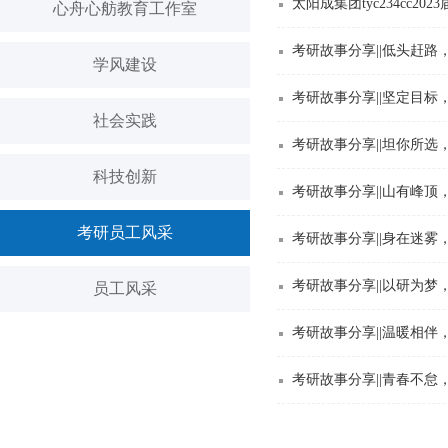
太阳成集团tyc234cc2
心舟心舫教育工作室
考研故事分享||低头赶路
学风建设
考研故事分享||坚定目标
社会实践
考研故事分享||坦你所选
科技创新
考研故事分享||山有峰顶
考研员工风采
考研故事分享||身在迷雾
考研故事分享||以研为梦
员工风采
考研故事分享||温暖相伴
考研故事分享||青春不怠