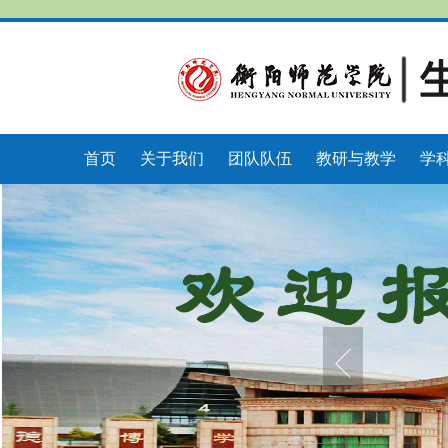
首页
关于我们
团队队伍
教研与教学
学