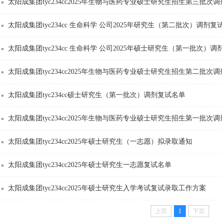
太阳成集团tyc234cc2025年生物与医药专业硕士研究生招生第三批次
太阳成集团tyc234cc 生命科学 公司2025年研究生（第二批次）调剂复
太阳成集团tyc234cc 生命科学 公司2025年硕士研究生（第一批次）调
太阳成集团tyc234cc2025年生物与医药专业硕士研究生招生第二批次
太阳成集团tyc234cc硕士研究生（第一批次）调剂复试名单
太阳成集团tyc234cc2025年生物与医药专业硕士研究生招生第一批次
太阳成集团tyc234cc2025年硕士研究生（一志愿）拟录取通知
太阳成集团tyc234cc2025年硕士研究生一志愿复试名单
太阳成集团tyc234cc2025年硕士研究生入学考试复试录取工作方案
上页
1
下页