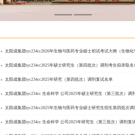
太阳成集团tyc234cc2026年生物与医药专业硕士初试考试大纲（生物
太阳成集团tyc234cc2025年硕士研究生（第四批次）调剂考生拟录取
太阳成集团tyc234cc2025年研究（第四批次）调剂复试名单
太阳成集团tyc234cc 生命科学 公司2025年硕士研究生（第三批次）调
太阳成集团tyc234cc2025年生物与医药专业硕士研究生招生第四批次
太阳成集团tyc234cc 生命科学 公司2025年研究生（第三批次）调剂复