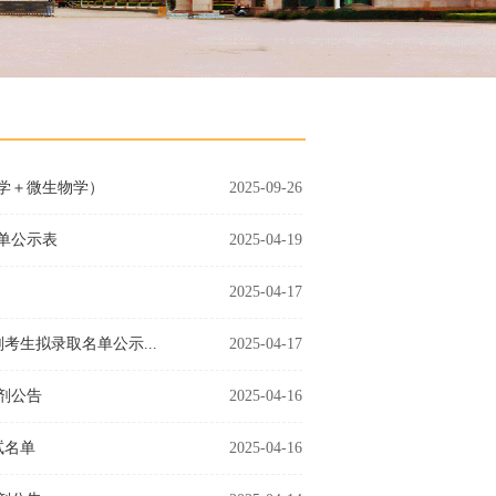
化学＋微生物学）
2025-09-26
名单公示表
2025-04-19
2025-04-17
剂考生拟录取名单公示...
2025-04-17
调剂公告
2025-04-16
试名单
2025-04-16