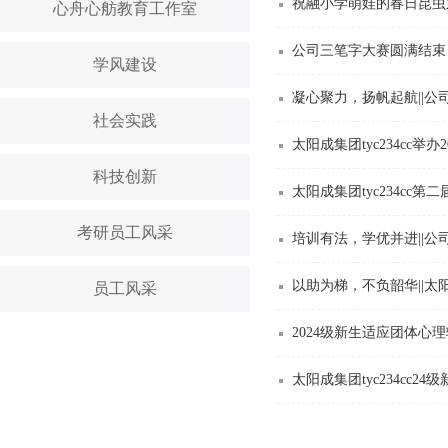
祝融小学萌娃的春日昆虫
心舟心舫教育工作室
公司三笔字大赛圆满结束
学风建设
凝心聚力，扬帆起航||公
社会实践
太阳成集团tyc234cc举
科技创新
太阳成集团tyc234cc
考研员工风采
培训有法，学优并进||公
以助为梯，不负韶华||太阳
员工风采
2024级新生适应团体心
太阳成集团tyc234cc2