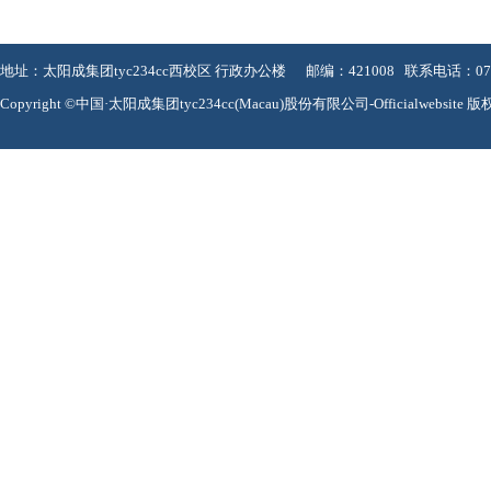
地址：太阳成集团tyc234cc西校区 行政办公楼 邮编：
421008
联系电话：
0
Copyright ©中国·太阳成集团tyc234cc(Macau)股份有限公司-Officialwebsite
版