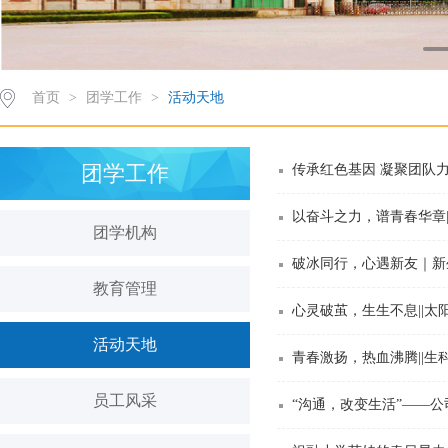
首页
>
团学工作
>
活动天地
团学工作
传承红色基因 凝聚团队
以奋斗之力，谱青春华章|太
团学机构
破冰同行，心遇新友｜新
教育管理
心灵破茧，生生不息||太阳
活动天地
青春激扬，热血沸腾||生
员工风采
“沟通，改变生活”——